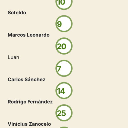
10
Soteldo
9
Marcos Leonardo
20
Luan
7
Carlos Sánchez
14
Rodrigo Fernández
25
Vinícius Zanocelo