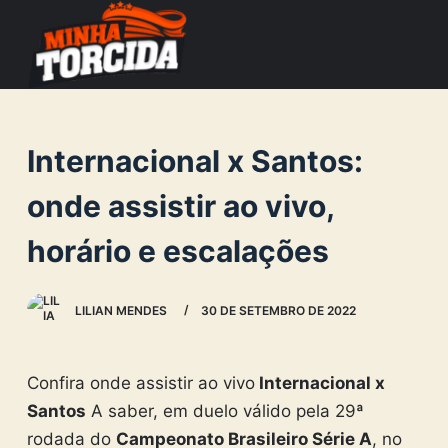
S
k
i
p
t
Internacional x Santos:
o
c
onde assistir ao vivo,
o
horário e escalações
n
t
e
LILIAN MENDES
30 DE SETEMBRO DE 2022
n
t
Confira onde assistir ao vivo
Internacional x
Santos
A saber, em duelo válido pela 29ª
rodada do
Campeonato Brasileiro Série A
, no