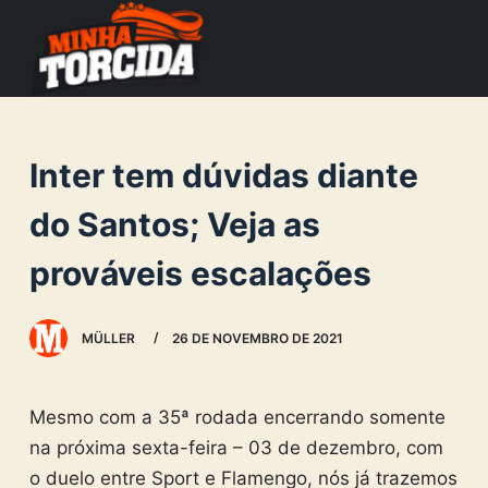
S
k
i
p
t
Inter tem dúvidas diante
o
c
do Santos; Veja as
o
prováveis escalações
n
t
e
MÜLLER
26 DE NOVEMBRO DE 2021
n
t
Mesmo com a 35ª rodada encerrando somente
na próxima sexta-feira – 03 de dezembro, com
o duelo entre Sport e Flamengo, nós já trazemos