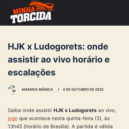
S
k
i
p
t
HJK x Ludogorets: onde
o
c
assistir ao vivo horário e
o
escalações
n
t
e
AMANDA MÂNICA
4 DE OUTUBRO DE 2022
n
t
Saiba onde assistir
HJK x Ludogorets
ao vivo,
jogo
que acontece nesta quinta-feira (3), às
13h45 (horário de Brasília). A partida é válida