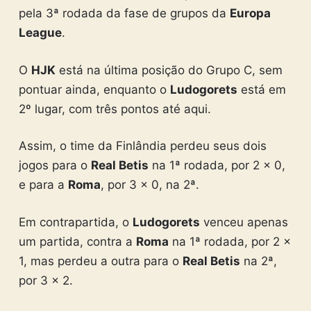
pela 3ª rodada da fase de grupos da
Europa
League
.
O
HJK
está na última posição do Grupo C, sem
pontuar ainda, enquanto o
Ludogorets
está em
2º lugar, com três pontos até aqui.
Assim, o time da Finlândia perdeu seus dois
jogos para o
Real Betis
na 1ª rodada, por 2 x 0,
e para a
Roma
, por 3 x 0, na 2ª.
Em contrapartida, o
Ludogorets
venceu apenas
um partida, contra a
Roma
na 1ª rodada, por 2 x
1, mas perdeu a outra para o
Real Betis
na 2ª,
por 3 x 2.