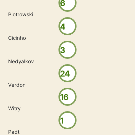
6
Piotrowski
4
Cicinho
3
Nedyalkov
24
Verdon
16
Witry
1
Padt