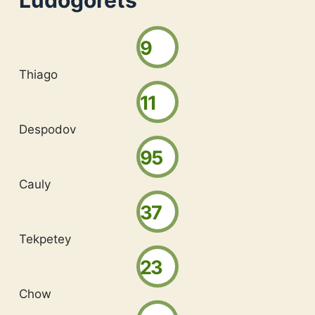
Ludogorets
9
Thiago
11
Despodov
95
Cauly
37
Tekpetey
23
Chow