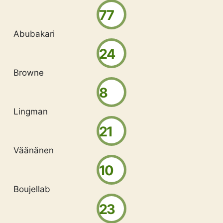
77
Abubakari
24
Browne
8
Lingman
21
Väänänen
10
Boujellab
23