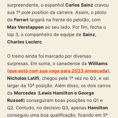
surpreendente, o espanhol
Carlos Sainz
cravou
sua 1ª
pole position
da carreira. Assim, o piloto
da
Ferrari
largará na frente do pelotão, com
Max Verstappen
ao seu lado. Por fim, fecha o
top 3, o companheiro de equipe de
Sainz,
Charles Leclerc
.
O treino ainda foi marcado por diversas
surpresas. Em suma, o canadense da
Williams
(
que está com sua vaga para 2023 ameaçada
),
Nicholas Latifi
, chegou pela 1ª vez no Q3, e vai
largar da 10ª posição. Além disso, os dois carros
da
Mercedes
(
Lewis Hamilton e George
Russell
) conseguiram boas posições no Q1 e
Q2. Contudo, no decisivo Q3, apenas
Hamilton
conseguiu uma boa qualificação, ficando em 5º