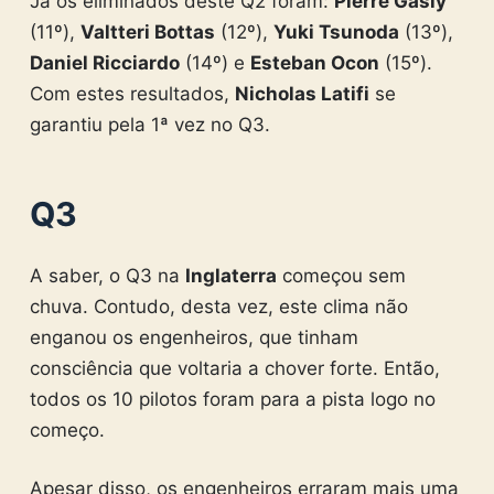
Já os eliminados deste Q2 foram:
Pierre Gasly
(11º),
Valtteri Bottas
(12º),
Yuki Tsunoda
(13º),
Daniel Ricciardo
(14º) e
Esteban Ocon
(15º).
Com estes resultados,
Nicholas Latifi
se
garantiu pela 1ª vez no Q3.
Q3
A saber, o Q3 na
Inglaterra
começou sem
chuva. Contudo, desta vez, este clima não
enganou os engenheiros, que tinham
consciência que voltaria a chover forte. Então,
todos os 10 pilotos foram para a pista logo no
começo.
Apesar disso, os engenheiros erraram mais uma