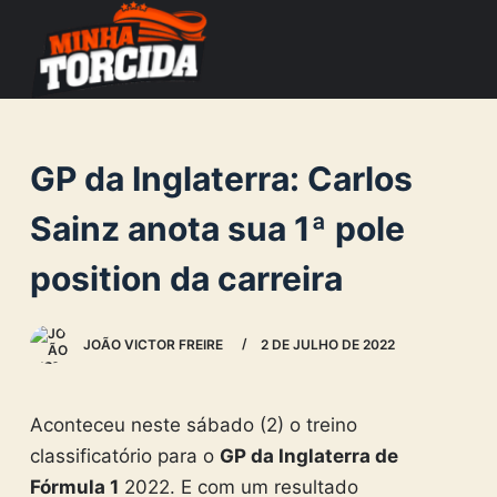
S
k
i
p
t
GP da Inglaterra: Carlos
o
c
Sainz anota sua 1ª pole
o
position da carreira
n
t
e
JOÃO VICTOR FREIRE
2 DE JULHO DE 2022
n
t
Aconteceu neste sábado (2) o treino
classificatório para o
GP da Inglaterra de
Fórmula 1
2022. E com um resultado