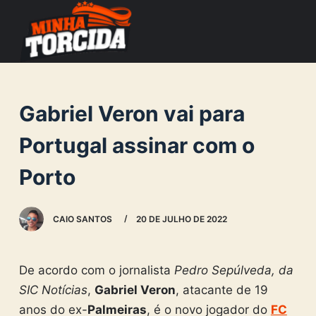
S
k
i
p
t
Gabriel Veron vai para
o
c
Portugal assinar com o
o
Porto
n
t
e
CAIO SANTOS
20 DE JULHO DE 2022
n
t
De acordo com o jornalista
Pedro Sepúlveda, da
SIC Notícias
,
Gabriel Veron
, atacante de 19
anos do ex-
Palmeiras
, é o novo jogador do
FC