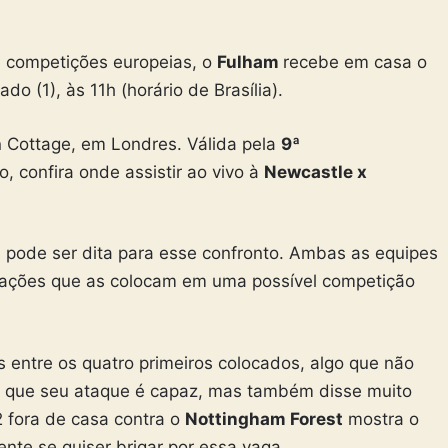
s competições europeias, o
Fulham
recebe em casa o
o (1), às 11h (horário de Brasília).
n Cottage, em Londres. Válida pela
9ª
o, confira onde assistir ao vivo à
Newcastle x
, pode ser dita para esse confronto. Ambas as equipes
ocações que as colocam em uma possível competição
s entre os quatro primeiros colocados, algo que não
 o que seu ataque é capaz, mas também disse muito
2 fora de casa contra o
Nottingham Forest
mostra o
nte se quiser brigar por essa vaga.