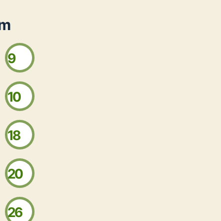
am
9
10
18
20
26