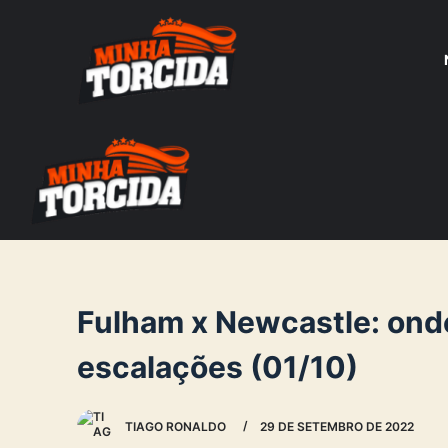
S
k
i
p
t
o
c
o
n
t
e
Fulham x Newcastle: onde 
n
escalações (01/10)
t
TIAGO RONALDO
29 DE SETEMBRO DE 2022