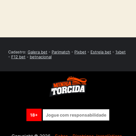
Cadastro:
Galera bet
-
Parimatch
-
Pixbet
-
Estrela bet
-
1xbet
-
F12 bet
-
betnacional
18+
Jogue com responsabilidade