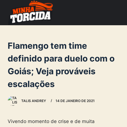
S
k
i
p
t
Flamengo tem time
o
c
definido para duelo com o
o
Goiás; Veja prováveis
n
t
escalações
e
n
TALIS ANDREY
14 DE JANEIRO DE 2021
t
Vivendo momento de crise e de muita