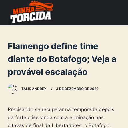
S
k
i
p
t
Flamengo define time
o
c
diante do Botafogo; Veja a
o
provável escalação
n
t
e
TALIS ANDREY
3 DE DEZEMBRO DE 2020
n
t
Precisando se recuperar na temporada depois
da forte crise vinda com a eliminação nas
oitavas de final da Libertadores, o Botafogo,