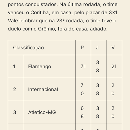
pontos conquistados. Na última rodada, o time
venceu o Coritiba, em casa, pelo placar de 3×1.
Vale lembrar que na 23ª rodada, o time teve o
duelo com o Grêmio, fora de casa, adiado.
Classificação
P
J
V
3
1
Flamengo
71
21
8
7
3
2
2
Internacional
0
8
0
6
3
2
3
Atlético-MG
8
8
0