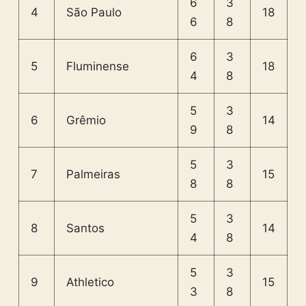
6
3
4
São Paulo
18
6
8
6
3
5
Fluminense
18
4
8
5
3
6
Grêmio
14
9
8
5
3
7
Palmeiras
15
8
8
5
3
8
Santos
14
4
8
5
3
9
Athletico
15
3
8