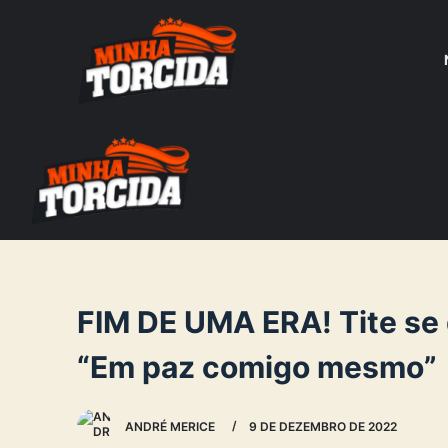
S
k
i
p
t
o
c
o
n
t
e
FIM DE UMA ERA! Tite se 
n
“Em paz comigo mesmo”
t
ANDRÉ MERICE
9 DE DEZEMBRO DE 2022