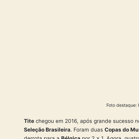
Foto destaque:
Tite
chegou em 2016, após grande sucesso 
Seleção Brasileira
. Foram duas
Copas do M
derrota para a
Bélgica
por 2 x 1. Agora, quatr