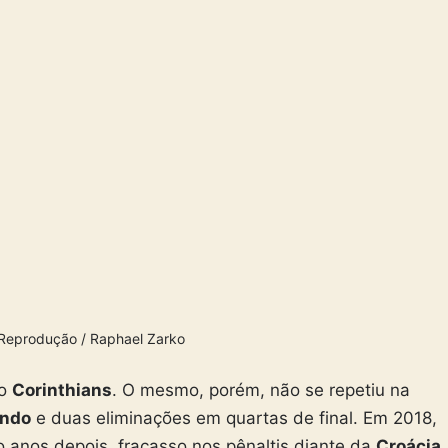
 Reprodução / Raphael Zarko
no
Corinthians
. O mesmo, porém, não se repetiu na
undo
e duas eliminações em quartas de final. Em 2018,
o anos depois, fracasso nos pênaltis diante da
Croácia
.