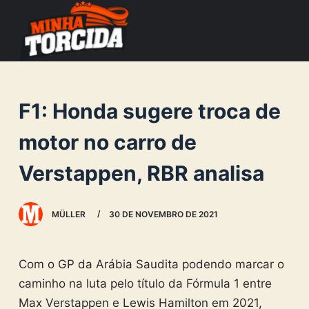
S
k
i
p
t
F1: Honda sugere troca de
o
c
motor no carro de
o
Verstappen, RBR analisa
n
t
e
MÜLLER
30 DE NOVEMBRO DE 2021
n
t
Com o GP da Arábia Saudita podendo marcar o
caminho na luta pelo título da Fórmula 1 entre
Max Verstappen e Lewis Hamilton em 2021,