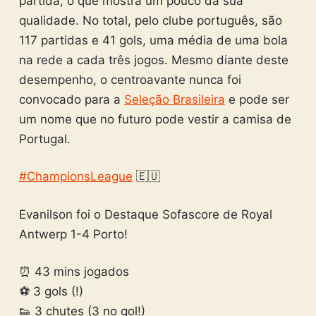
partida, o que mostra um pouco da sua
qualidade. No total, pelo clube português, são
117 partidas e 41 gols, uma média de uma bola
na rede a cada três jogos. Mesmo diante deste
desempenho, o centroavante nunca foi
convocado para a
Seleção Brasileira
e pode ser
um nome que no futuro pode vestir a camisa de
Portugal.
#ChampionsLeague
🇪🇺
Evanilson foi o Destaque Sofascore de Royal
Antwerp 1-4 Porto!
⏰ 43 mins jogados
⚽️ 3 gols (!)
👟 3 chutes (3 no gol!)