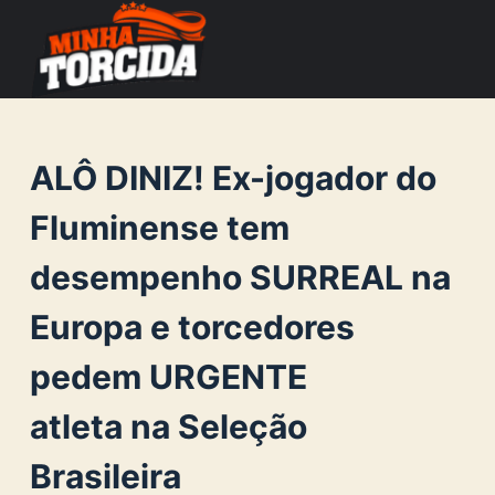
S
k
i
p
t
ALÔ DINIZ! Ex-jogador do
o
c
Fluminense tem
o
desempenho SURREAL na
n
t
Europa e torcedores
e
n
pedem URGENTE
t
atleta na Seleção
Brasileira