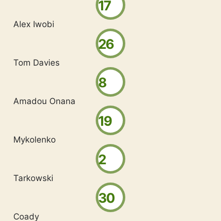
17
Alex Iwobi
26
Tom Davies
8
Amadou Onana
19
Mykolenko
2
Tarkowski
30
Coady