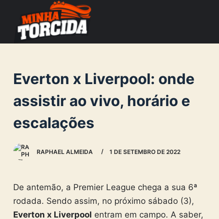
S
k
i
p
t
Everton x Liverpool: onde
o
c
assistir ao vivo, horário e
o
escalações
n
t
e
RAPHAEL ALMEIDA
1 DE SETEMBRO DE 2022
n
t
De antemão, a Premier League chega a sua 6ª
rodada. Sendo assim, no próximo sábado (3),
Everton x Liverpool
entram em campo. A saber,