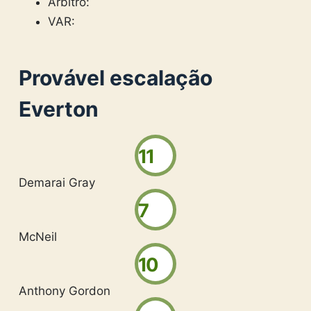
Árbitro:
VAR:
Provável escalação
Everton
11
Demarai Gray
7
McNeil
10
Anthony Gordon