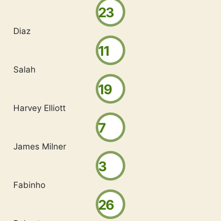
23
Diaz
11
Salah
19
Harvey Elliott
7
James Milner
3
Fabinho
26