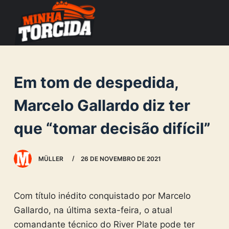
S
k
i
p
t
Em tom de despedida,
o
c
Marcelo Gallardo diz ter
o
que “tomar decisão difícil”
n
t
e
MÜLLER
26 DE NOVEMBRO DE 2021
n
t
Com título inédito conquistado por Marcelo
Gallardo, na última sexta-feira, o atual
comandante técnico do River Plate pode ter