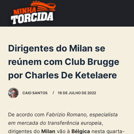
S
k
i
p
t
Dirigentes do Milan se
o
c
reúnem com Club Brugge
o
por Charles De Ketelaere
n
t
e
CAIO SANTOS
19 DE JULHO DE 2022
n
t
De acordo com
Fabrizio Romano, especialista
em mercada do transferência europeia
,
dirigentes do
Milan
vão à
Bélgica
nesta quarta-