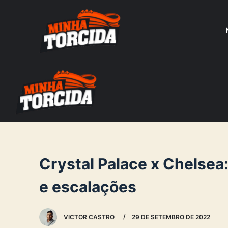
S
k
i
p
t
o
c
o
n
t
e
Crystal Palace x Chelsea: 
n
e escalações
t
VICTOR CASTRO
29 DE SETEMBRO DE 2022