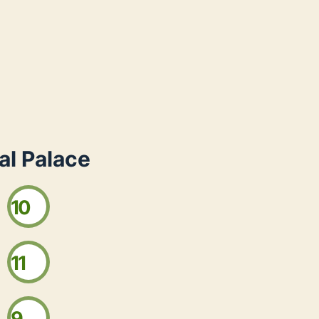
al Palace
10
11
9