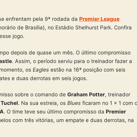
e enfrentam pela 9ª rodada da
Premier League
orário de Brasília), no Estádio Shelhurst Park. Confira
esse jogo.
mpo depois de quase um mês. O último compromisso
stle
. Assim, o período serviu para o treinador fazer a
o momento, os
Eagles
estão na 16ª posição com seis
tes e duas derrotas em seis jogos.
omisso sobre o comando de
Graham Potter
, treinador
Tuchel
. Na sua estreia, os
Blues
ficaram no 1 x 1 com 
FA
. O time teve seu último compromisso da
Premier
elos com três vitórias, um empate e duas derrotas, na