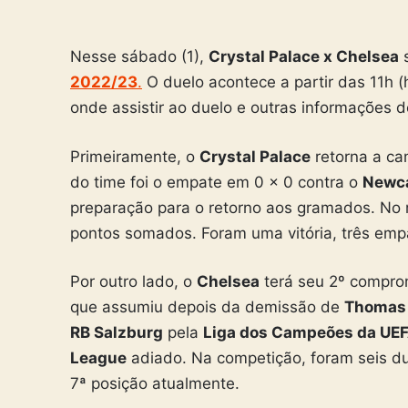
Nesse sábado (1),
Crystal Palace x Chelsea
s
2022/23
.
O duelo acontece a partir das 11h (h
onde assistir ao duelo e outras informações d
Primeiramente, o
Crystal Palace
retorna a ca
do time foi o empate em 0 x 0 contra o
Newca
preparação para o retorno aos gramados. N
pontos somados. Foram uma vitória, três empa
Por outro lado, o
Chelsea
terá seu 2º compr
que assumiu depois da demissão de
Thomas 
RB Salzburg
pela
Liga dos Campeões da UE
League
adiado. Na competição, foram seis du
7ª posição atualmente.