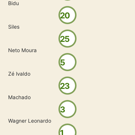
Bidu
20
Siles
25
Neto Moura
5
Zé Ivaldo
23
Machado
3
Wagner Leonardo
1