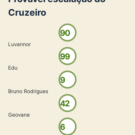
Cruzeiro
90
Luvannor
99
Edu
9
Bruno Rodrigues
42
Geovane
6