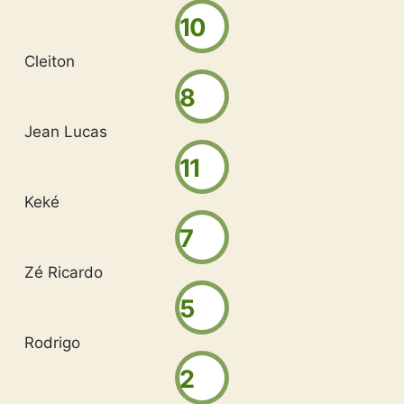
10
Cleiton
8
Jean Lucas
11
Keké
7
Zé Ricardo
5
Rodrigo
2