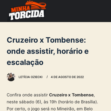
S
k
i
p
t
Cruzeiro x Tombense:
o
c
onde assistir, horário e
o
escalação
n
t
e
LETÍCIA OZIECKI
4 DE AGOSTO DE 2022
n
t
Confira onde assistir
Cruzeiro x
Tombense
,
neste sábado (6), às 19h (horário de Brasília).
Por certo, o jogo será no Mineirão, em Belo