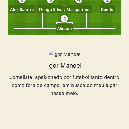
6
3
4
2
Alex Sandro
Thiago Silva
Marquinhos
Danilo
1
Alisson
Igor Manoel
Jornalista, apaixonado por futebol tanto dentro
como fora de campo, em busca do meu lugar
nesse meio.