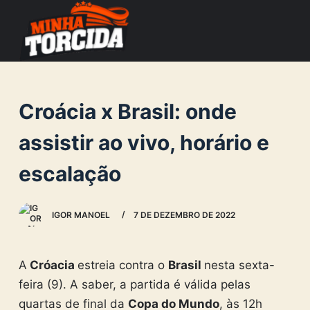
S
k
i
p
t
Croácia x Brasil: onde
o
c
assistir ao vivo, horário e
o
escalação
n
t
e
IGOR MANOEL
7 DE DEZEMBRO DE 2022
n
t
A
Cróacia
estreia contra o
Brasil
nesta sexta-
feira (9). A saber, a partida é válida pelas
quartas de final da
Copa do Mundo
, às 12h