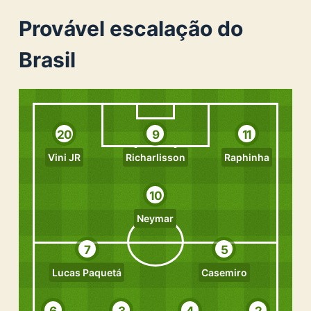
Provável escalação do
Brasil
20
9
11
Vini JR
Richarlisson
Raphinha
10
Neymar
7
5
Lucas Paquetá
Casemiro