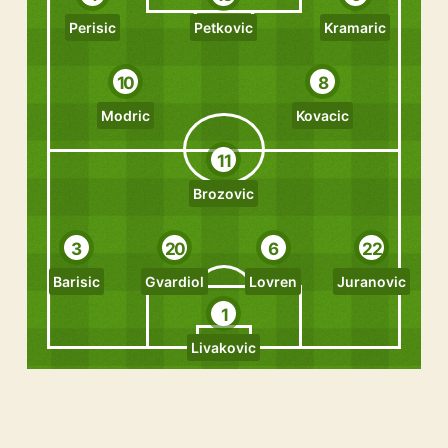
Perisic
Petkovic
Kramaric
10
8
Modric
Kovacic
11
Brozovic
3
20
6
22
Barisic
Gvardiol
Lovren
Juranovic
1
Livakovic