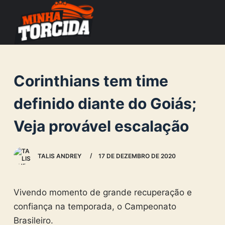
S
k
i
p
t
Corinthians tem time
o
c
definido diante do Goiás;
o
Veja provável escalação
n
t
e
TALIS ANDREY
17 DE DEZEMBRO DE 2020
n
t
Vivendo momento de grande recuperação e
confiança na temporada, o Campeonato
Brasileiro.