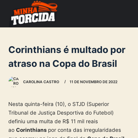
S
k
i
p
t
Corinthians é multado por
o
c
atraso na Copa do Brasil
o
n
CAROLINA CASTRO
11 DE NOVEMBRO DE 2022
t
e
n
Nesta quinta-feira (10), o STJD (Superior
t
Tribunal de Justiça Desportiva do Futebol)
definiu uma multa de R$ 11 mil reais
ao
Corinthians
por conta das irregularidades