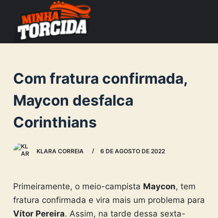
S
k
i
p
t
Com fratura confirmada,
o
c
Maycon desfalca
o
Corinthians
n
t
e
KLARA CORREIA
6 DE AGOSTO DE 2022
n
t
Primeiramente, o meio-campista
Maycon
, tem
fratura confirmada e vira mais um problema para
Vítor Pereira
. Assim, na tarde dessa sexta-