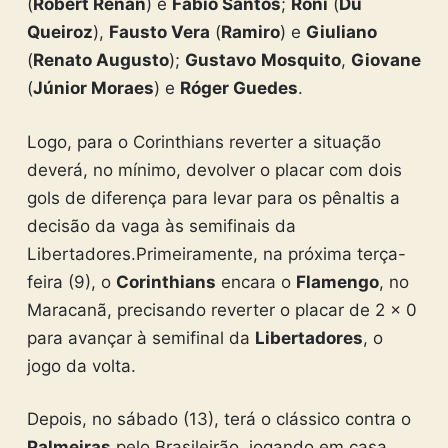
(
Robert Renan
) e
Fábio Santos
;
Roni
(
Du
Queiroz
),
Fausto Vera
(
Ramiro
) e
Giuliano
(
Renato Augusto
);
Gustavo
Mosquito
,
Giovane
(
Júnior Moraes
) e
Róger Guedes
.
Logo, para o Corinthians reverter a situação
deverá, no mínimo, devolver o placar com dois
gols de diferença para levar para os pênaltis a
decisão da vaga às semifinais da
Libertadores.Primeiramente, na próxima terça-
feira (9), o
Corinthians
encara o
Flamengo
, no
Maracanã, precisando reverter o placar de 2 x 0
para avançar à semifinal da
Libertadores
, o
jogo da volta.
Depois, no sábado (13), terá o clássico contra o
Palmeiras
pelo Brasileirão, jogando em casa.