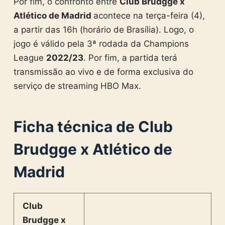
Por fim, o confronto entre
Club Brudgge x
Atlético de Madrid
acontece na terça-feira (4),
a partir das 16h (horário de Brasília). Logo, o
jogo é válido pela 3ª rodada da Champions
League
2022/23
. Por fim, a partida terá
transmissão ao vivo e de forma exclusiva do
serviço de streaming HBO Max.
Ficha técnica de Club
Brudgge x Atlético de
Madrid
Club
Brudgge x