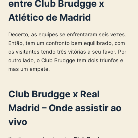
entre Club Brudgge x
Atlético de Madrid
Decerto, as equipes se enfrentaram seis vezes.
Então, tem um confronto bem equilibrado, com
os visitantes tendo três vitórias a seu favor. Por
outro lado, o Club Brudgge tem dois triunfos e
mas um empate.
Club Brudgge x Real
Madrid
– Onde assistir ao
vivo