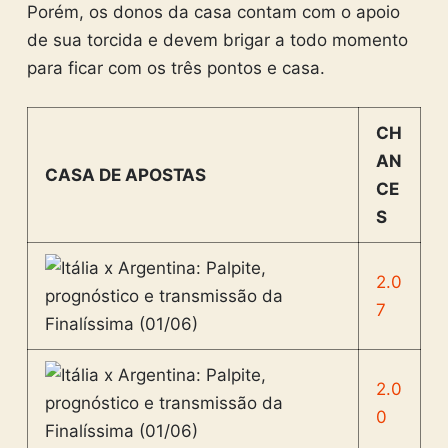
Porém, os donos da casa contam com o apoio
de sua torcida e devem brigar a todo momento
para ficar com os três pontos e casa.
CH
AN
CASA DE APOSTAS
CE
S
2.0
7
2.0
0