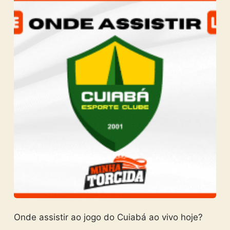
Onde assistir ao jogo do Cuiabá ao vivo hoje?