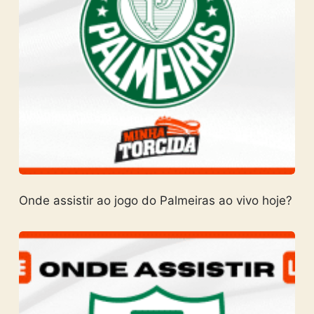
Onde assistir ao jogo do Palmeiras ao vivo hoje?