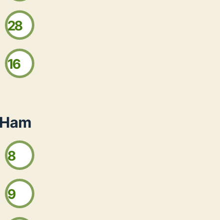
28
16
 Ham
8
9