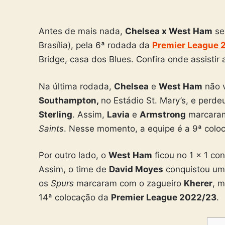
Antes de mais nada,
Chelsea x West Ham
se
Brasília), pela 6ª rodada da
Premier League 
Bridge, casa dos Blues. Confira onde assistir
Na última rodada,
Chelsea
e
West Ham
não 
Southampton,
no Estádio St. Mary’s, e perde
Sterling
. Assim,
Lavia
e
Armstrong
marcaram 
Saints
. Nesse momento, a equipe é a 9ª col
Por outro lado, o
West Ham
ficou no 1 x 1 co
Assim, o time de
David Moyes
conquistou um 
os
Spurs
marcaram com o zagueiro
Kherer
, 
14ª colocação da
Premier League 2022/23
.