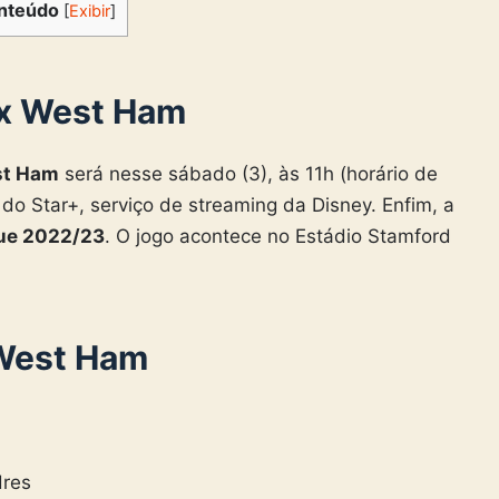
nteúdo
[
Exibir
]
 x West Ham
st Ham
será nesse sábado (3), às 11h (horário de
a do Star+, serviço de streaming da Disney. Enfim, a
ue 2022/23
. O jogo acontece no Estádio Stamford
 West Ham
dres