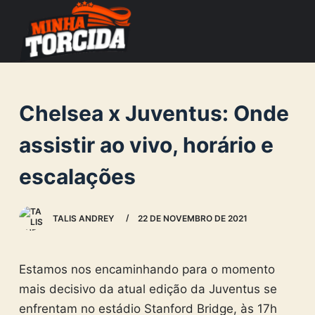
S
k
i
p
t
Chelsea x Juventus: Onde
o
c
assistir ao vivo, horário e
o
escalações
n
t
e
TALIS ANDREY
22 DE NOVEMBRO DE 2021
n
t
Estamos nos encaminhando para o momento
mais decisivo da atual edição da Juventus se
enfrentam no estádio Stanford Bridge, às 17h