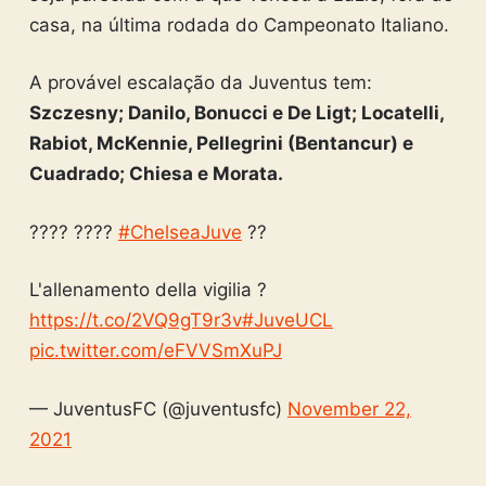
casa, na última rodada do Campeonato Italiano.
A provável escalação da Juventus tem:
Szczesny; Danilo, Bonucci e De Ligt; Locatelli,
Rabiot, McKennie, Pellegrini (Bentancur) e
Cuadrado; Chiesa e Morata.
???? ????
#ChelseaJuve
??
L'allenamento della vigilia ?
https://t.co/2VQ9gT9r3v
#JuveUCL
pic.twitter.com/eFVVSmXuPJ
— JuventusFC (@juventusfc)
November 22,
2021