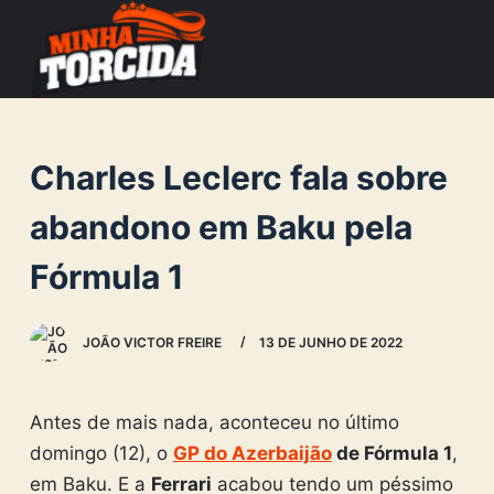
S
k
i
p
t
Charles Leclerc fala sobre
o
c
abandono em Baku pela
o
Fórmula 1
n
t
e
JOÃO VICTOR FREIRE
13 DE JUNHO DE 2022
n
t
Antes de mais nada, aconteceu no último
domingo (12), o
GP do Azerbaijão
de Fórmula 1
,
em Baku. E a
Ferrari
acabou tendo um péssimo