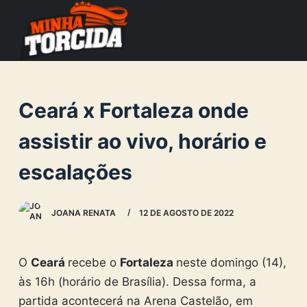
S
k
i
p
t
Ceará x Fortaleza onde
o
c
assistir ao vivo, horário e
o
escalações
n
t
e
JOANA RENATA
12 DE AGOSTO DE 2022
n
t
O
Ceará
recebe o
Fortaleza
neste domingo (14),
às 16h (horário de Brasília). Dessa forma, a
partida acontecerá na Arena Castelão, em