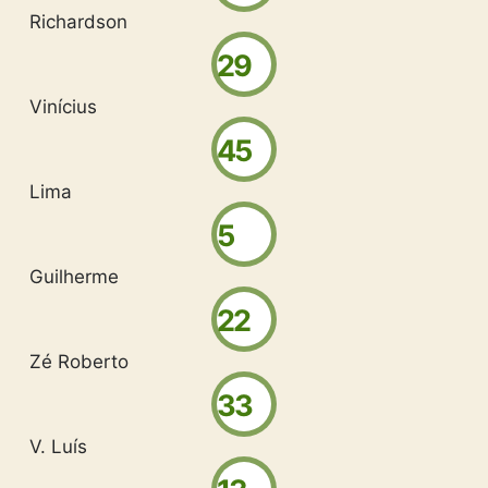
Richardson
29
Vinícius
45
Lima
5
Guilherme
22
Zé Roberto
33
V. Luís