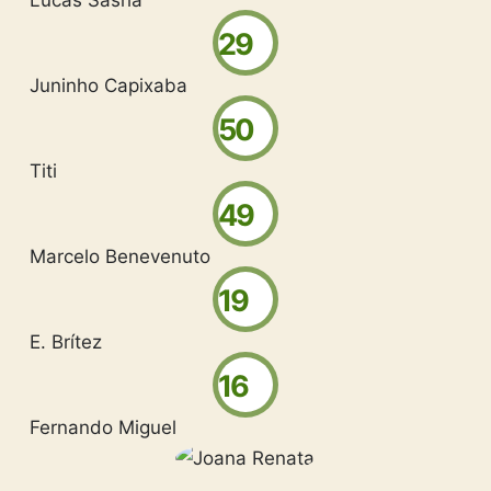
29
Juninho Capixaba
50
Titi
49
Marcelo Benevenuto
19
E. Brítez
16
Fernando Miguel