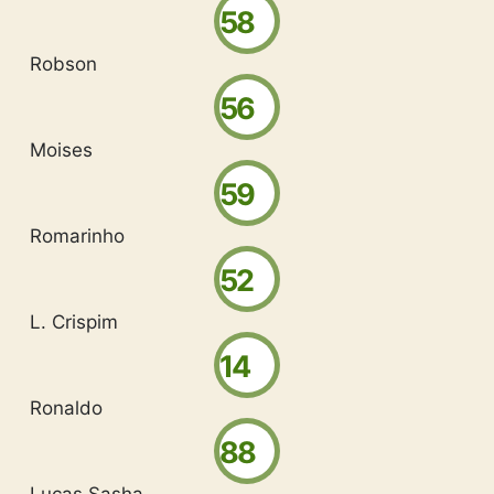
58
Robson
56
Moises
59
Romarinho
52
L. Crispim
14
Ronaldo
88
Lucas Sasha