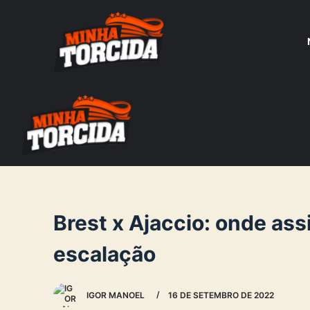
S
k
i
p
t
o
c
o
n
t
e
Brest x Ajaccio: onde assi
n
escalação
t
IGOR MANOEL
16 DE SETEMBRO DE 2022