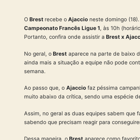
O
Brest
recebe o
Ajaccio
neste domingo (18). 
Campeonato Francês Ligue 1
, às 10h (horári
Portanto, confira onde assistir a
Brest x Ajacc
No geral, o
Brest
aparece na parte de baixo d
ainda mais a situação a equipe não pode con
semana.
Ao passo que, o
Ajaccio
faz péssima campanh
muito abaixo da crítica, sendo uma espécie
Assim, no geral as duas equipes sabem que 
sabendo que precisam reagir para conseguire
Dessa maneira, o
Brest
aparece como favorito