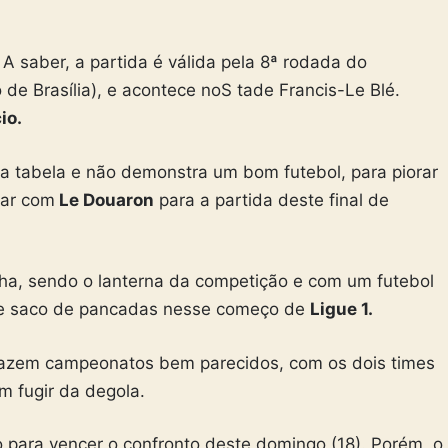
A saber, a partida é válida pela 8ª rodada do
o de Brasília), e acontece noS tade Francis-Le Blé.
io.
a tabela e não demonstra um bom futebol, para piorar
tar com
Le Douaron
para a partida deste final de
a, sendo o lanterna da competição e com um futebol
 de saco de pancadas nesse começo de
Ligue 1.
fazem campeonatos bem parecidos, com os dois times
m fugir da degola.
 para vencer o confronto deste domingo (18). Porém, o