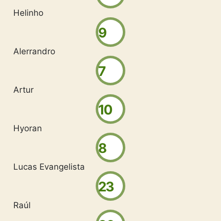
Helinho
9
Alerrandro
7
Artur
10
Hyoran
8
Lucas Evangelista
23
Raúl