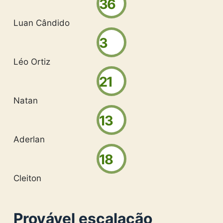
36
Luan Cândido
3
Léo Ortiz
21
Natan
13
Aderlan
18
Cleiton
Provável escalação