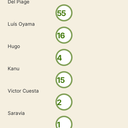
Del Piage
55
Luís Oyama
16
Hugo
4
Kanu
15
Victor Cuesta
2
Saravia
1