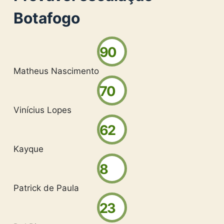
Botafogo
90
Matheus Nascimento
70
Vinícius Lopes
62
Kayque
8
Patrick de Paula
23