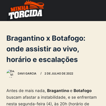
S
k
i
p
t
Bragantino x Botafogo:
o
c
onde assistir ao vivo,
o
horário e escalações
n
t
e
DAVI GARCIA
2 DE JULHO DE 2022
n
t
Antes de mais nada,
Bragantino
e
Botafogo
buscam afastar a instabilidade, e se enfrentam
nesta segunda-feira (4), às 20h (horário de