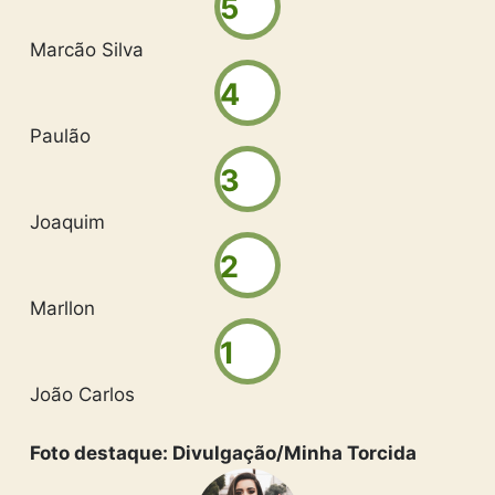
5
Marcão Silva
4
Paulão
3
Joaquim
2
Marllon
1
João Carlos
Foto destaque: Divulgação/Minha Torcida