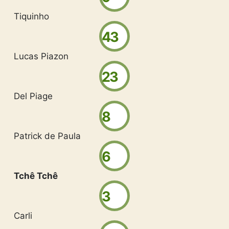
Tiquinho
43
Lucas Piazon
23
Del Piage
8
Patrick de Paula
6
Tchê Tchê
3
Carli