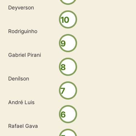
Deyverson
10
Rodriguinho
9
Gabriel Pirani
8
Denílson
7
André Luis
6
Rafael Gava