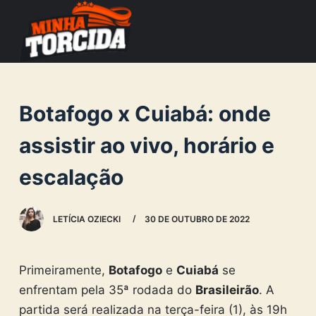
S
k
i
p
t
Botafogo x Cuiabá: onde
o
c
assistir ao vivo, horário e
o
escalação
n
t
e
LETÍCIA OZIECKI
30 DE OUTUBRO DE 2022
n
t
Primeiramente,
Botafogo
e
Cuiabá
se
enfrentam pela 35ª rodada do
Brasileirão
. A
partida será realizada na terça-feira (1), às 19h