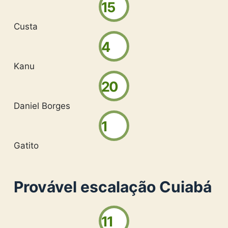
15
Custa
4
Kanu
20
Daniel Borges
1
Gatito
Provável escalação Cuiabá
11