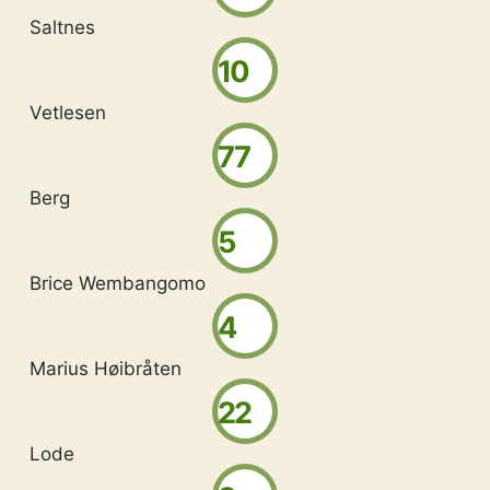
Saltnes
10
Vetlesen
77
Berg
5
Brice Wembangomo
4
Marius Høibråten
22
Lode