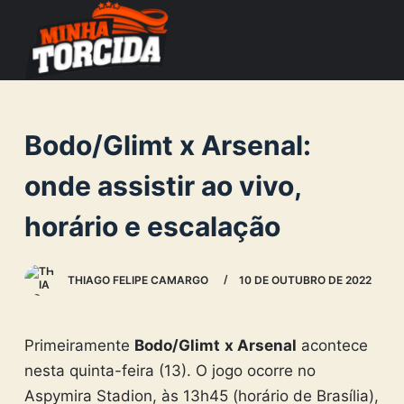
S
k
i
p
t
Bodo/Glimt x Arsenal:
o
c
onde assistir ao vivo,
o
horário e escalação
n
t
e
THIAGO FELIPE CAMARGO
10 DE OUTUBRO DE 2022
n
t
Primeiramente
Bodo/Glimt
x Arsenal
acontece
nesta quinta-feira (13). O jogo ocorre no
Aspymira Stadion, às 13h45 (horário de Brasília),