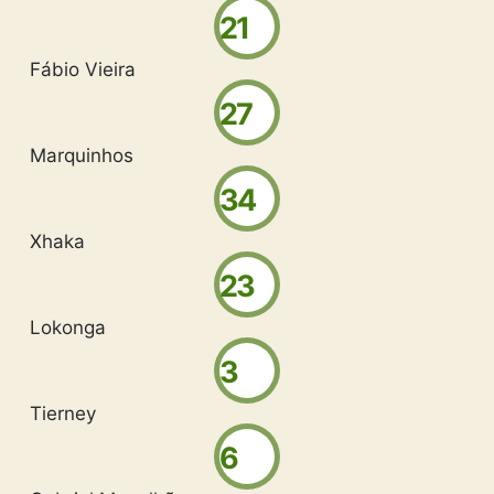
21
Fábio Vieira
27
Marquinhos
34
Xhaka
23
Lokonga
3
Tierney
6