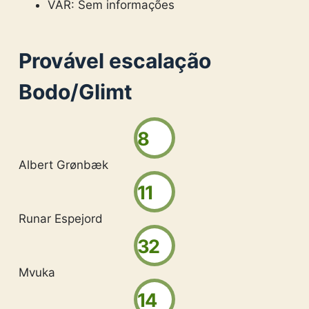
VAR: Sem informações
Provável escalação
Bodo/Glimt
8
Albert Grønbæk
11
Runar Espejord
32
Mvuka
14