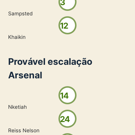
3
Sampsted
12
Khaikin
Provável escalação
Arsenal
14
Nketiah
24
Reiss Nelson