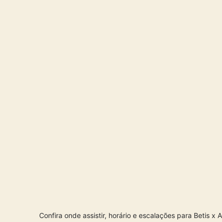
Confira onde assistir, horário e escalações para Betis x