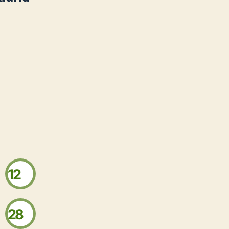
12
28