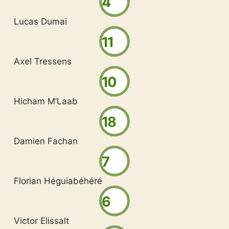
4
Lucas Dumai
11
Axel Tressens
10
Hicham M’Laab
18
Damien Fachan
7
Florian Héguiabéhéré
6
Victor Elissalt