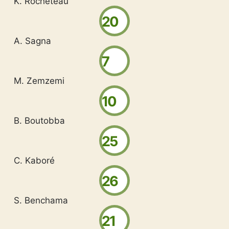
K. Rocheteau
20
A. Sagna
7
M. Zemzemi
10
B. Boutobba
25
C. Kaboré
26
S. Benchama
21