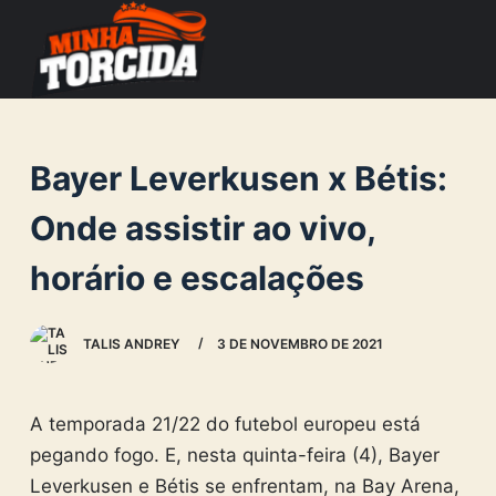
S
k
i
p
t
Bayer Leverkusen x Bétis:
o
c
Onde assistir ao vivo,
o
horário e escalações
n
t
e
TALIS ANDREY
3 DE NOVEMBRO DE 2021
n
t
A temporada 21/22 do futebol europeu está
pegando fogo. E, nesta quinta-feira (4), Bayer
Leverkusen e Bétis se enfrentam, na Bay Arena,