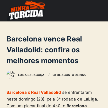
S
k
i
p
t
Barcelona vence Real
o
c
Valladolid: confira os
o
melhores momentos
n
t
e
LUIZA SARAGOÇA
28 DE AGOSTO DE 2022
n
t
Barcelona x Real Valladolid
se enfrentaram
neste domingo (28), pela 3ª rodada de
LaLiga
.
Com um placar final de 4×0, o
Barcelona