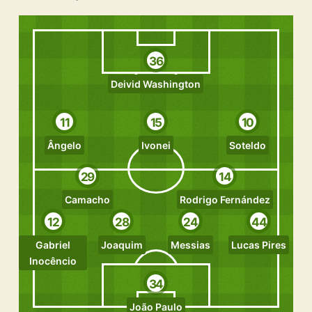
36
Deivid Washington
11
15
10
Ângelo
Ivonei
Soteldo
29
14
Camacho
Rodrigo Fernández
12
28
24
44
Gabriel
Joaquim
Messias
Lucas Pires
Inocêncio
34
João Paulo