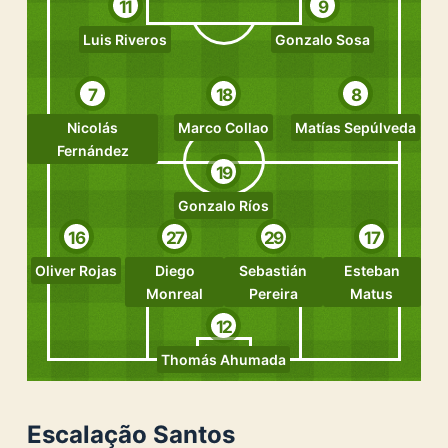
11
9
Luis Riveros
Gonzalo Sosa
7
18
8
Nicolás
Marco Collao
Matías Sepúlveda
Fernández
19
Gonzalo Ríos
16
27
29
17
Oliver Rojas
Diego
Sebastián
Esteban
Monreal
Pereira
Matus
12
Thomás Ahumada
Escalação Santos