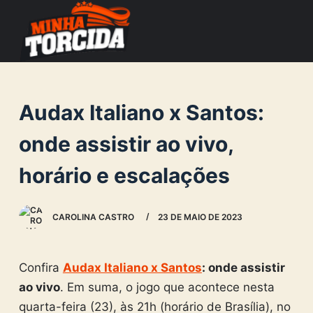
S
k
i
p
t
Audax Italiano x Santos:
o
c
onde assistir ao vivo,
o
horário e escalações
n
t
e
CAROLINA CASTRO
23 DE MAIO DE 2023
n
t
Confira
Audax Italiano x Santos
: onde assistir
ao vivo
. Em suma, o jogo que acontece nesta
quarta-feira (23), às 21h (horário de Brasília), no