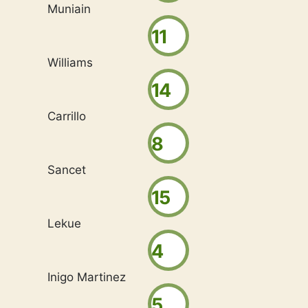
Muniain
11
Williams
14
Carrillo
8
Sancet
15
Lekue
4
Inigo Martinez
5