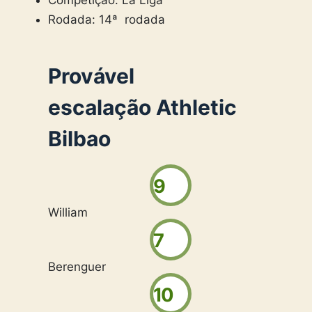
Rodada: 14ª rodada
Provável
escalação
Athletic
Bilbao
9
William
7
Berenguer
10