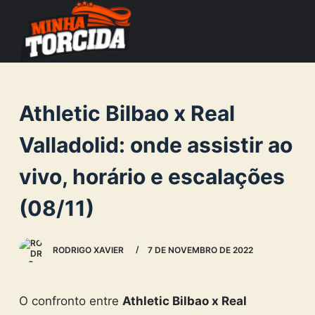
S
k
i
p
t
Athletic Bilbao x Real
o
c
Valladolid: onde assistir ao
o
vivo, horário e escalações
n
t
(08/11)
e
n
RODRIGO XAVIER
7 DE NOVEMBRO DE 2022
t
O confronto entre
Athletic Bilbao x Real