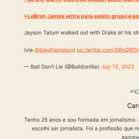
+LeBron James entra para seleto grupo e p
Jayson Tatum walked out with Drake at his sh
(via
@bredhampton
)
pic.twitter.com/0RyQIfD
— Ball Don’t Lie (@Balldontlie)
July 13, 2023
Car
Tenho 25 anos e sou formada em jornalismo. D
escolhi ser jornalista. Foi a profissão que
escrev