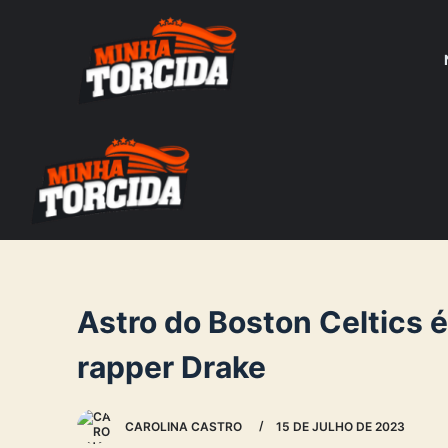
S
k
i
p
t
o
c
o
n
t
e
Astro do Boston Celtics 
n
rapper Drake
t
CAROLINA CASTRO
15 DE JULHO DE 2023