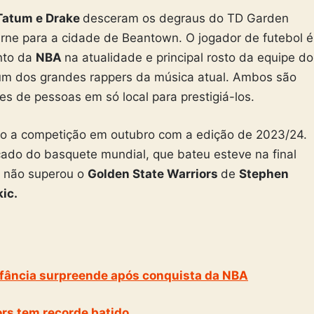
Tatum e Drake
desceram os degraus do TD Garden
turne para a cidade de Beantown. O jogador de futebol é
nto da
NBA
na atualidade e principal rosto da equipe do
 um dos grandes rappers da música atual. Ambos são
es de pessoas em só local para prestigiá-los.
o a competição em outubro com a edição de 2023/24.
içado do basquete mundial, que bateu esteve na final
s
não superou o
Golden State Warriors
de
Stephen
kic.
 infância surpreende após conquista da NBA
ors tem recorde batido