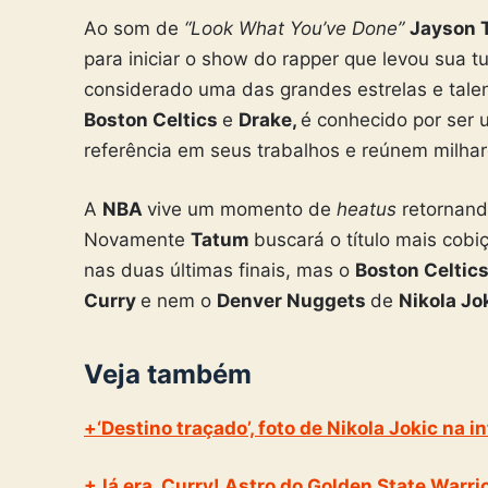
Ao som de
“Look What You’ve Done”
Jayson 
para iniciar o show do rapper que levou sua 
considerado uma das grandes estrelas e tale
Boston Celtics
e
Drake,
é conhecido por ser
referência em seus trabalhos e reúnem milhar
A
NBA
vive um momento de
heatus
retornand
Novamente
Tatum
buscará o título mais cob
nas duas últimas finais, mas o
Boston Celtic
Curry
e nem o
Denver Nuggets
de
Nikola Jo
Veja também
+‘Destino traçado’, foto de Nikola Jokic na
+Já era, Curry! Astro do Golden State Warri