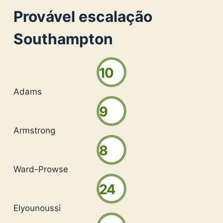
Provável escalação
Southampton
10
Adams
9
Armstrong
8
Ward-Prowse
24
Elyounoussi