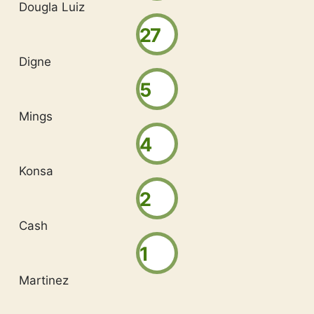
Dougla Luiz
27
Digne
5
Mings
4
Konsa
2
Cash
1
Martinez