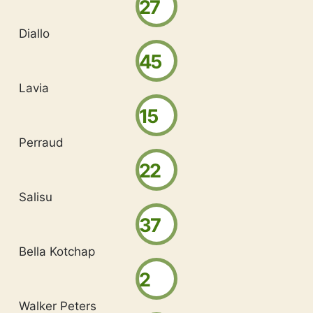
27
Diallo
45
Lavia
15
Perraud
22
Salisu
37
Bella Kotchap
2
Walker Peters