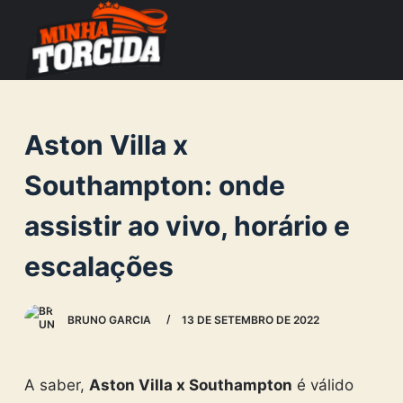
S
k
i
p
t
Aston Villa x
o
c
Southampton: onde
o
assistir ao vivo, horário e
n
t
escalações
e
n
BRUNO GARCIA
13 DE SETEMBRO DE 2022
t
A saber,
Aston Villa x Southampton
é válido