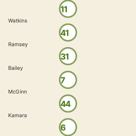
11
Watkins
41
Ramsey
31
Bailey
7
McGinn
44
Kamara
6