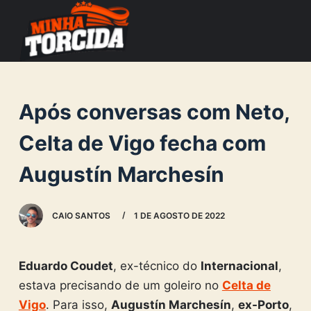
S
k
i
p
t
Após conversas com Neto,
o
c
Celta de Vigo fecha com
o
Augustín Marchesín
n
t
e
CAIO SANTOS
1 DE AGOSTO DE 2022
n
t
Eduardo Coudet
, ex-técnico do
Internacional
,
estava precisando de um goleiro no
Celta de
Vigo
. Para isso,
Augustín Marchesín
,
ex-Porto
,