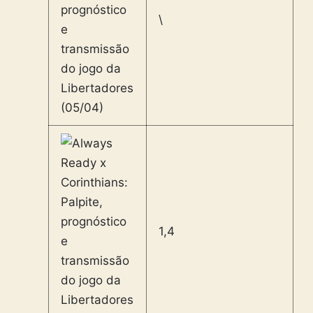
\
1,4