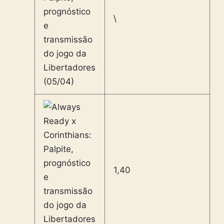
\
1,40