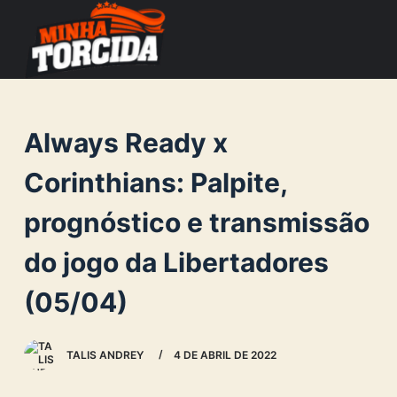
S
k
i
p
t
Always Ready x
o
c
Corinthians: Palpite,
o
prognóstico e transmissão
n
t
do jogo da Libertadores
e
n
(05/04)
t
TALIS ANDREY
4 DE ABRIL DE 2022