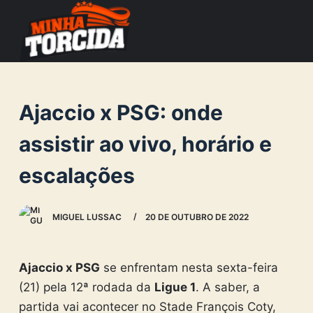
S
k
i
p
t
Ajaccio x PSG: onde
o
c
assistir ao vivo, horário e
o
escalações
n
t
e
MIGUEL LUSSAC
20 DE OUTUBRO DE 2022
n
t
Ajaccio x PSG
se enfrentam nesta sexta-feira
(21) pela 12ª rodada da
Ligue 1
. A saber, a
partida vai acontecer no Stade François Coty,