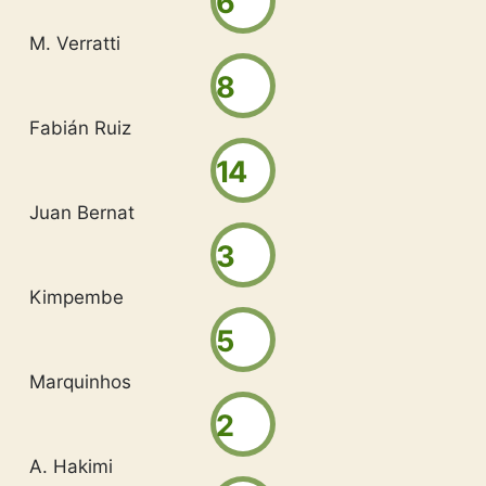
6
M. Verratti
8
Fabián Ruiz
14
Juan Bernat
3
Kimpembe
5
Marquinhos
2
A. Hakimi