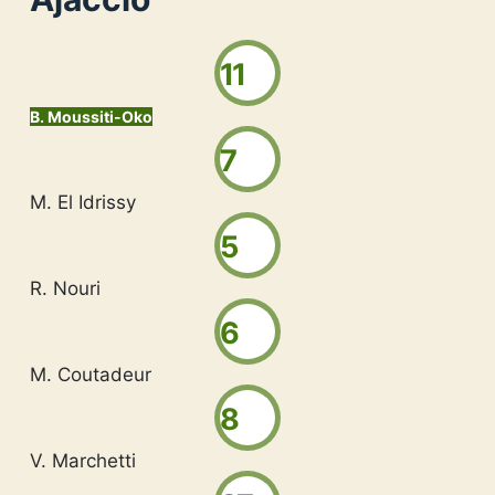
11
B. Moussiti-Oko
7
M. El Idrissy
5
R. Nouri
6
M. Coutadeur
8
V. Marchetti