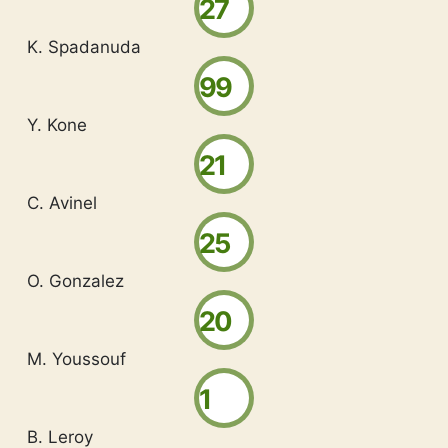
27
K. Spadanuda
99
Y. Kone
21
C. Avinel
25
O. Gonzalez
20
M. Youssouf
1
B. Leroy