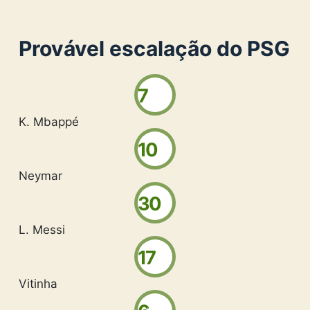
Provável escalação do PSG
7
K. Mbappé
10
Neymar
30
L. Messi
17
Vitinha