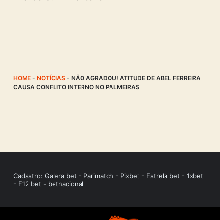
HOME
-
NOTÍCIAS
-
NÃO AGRADOU! ATITUDE DE ABEL FERREIRA
CAUSA CONFLITO INTERNO NO PALMEIRAS
Cadastro:
Galera bet
-
Parimatch
-
Pixbet
-
Estrela bet
-
1xbet
-
F12 bet
-
betnacional