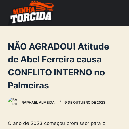
S
k
i
p
t
NÃO AGRADOU! Atitude
o
c
de Abel Ferreira causa
o
CONFLITO INTERNO no
n
t
Palmeiras
e
n
RAPHAEL ALMEIDA
9 DE OUTUBRO DE 2023
t
O ano de 2023 começou promissor para o