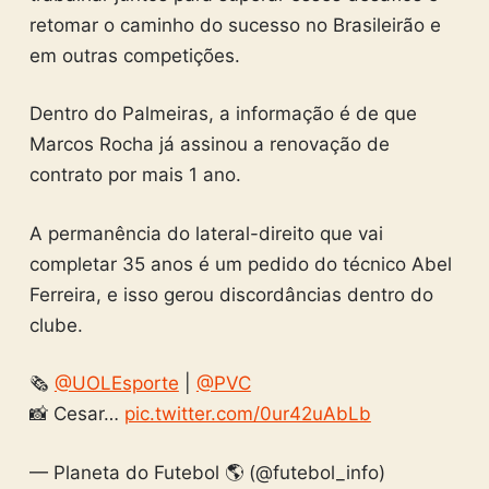
retomar o caminho do sucesso no Brasileirão e
em outras competições.
Dentro do Palmeiras, a informação é de que
Marcos Rocha já assinou a renovação de
contrato por mais 1 ano.
A permanência do lateral-direito que vai
completar 35 anos é um pedido do técnico Abel
Ferreira, e isso gerou discordâncias dentro do
clube.
🗞
@UOLEsporte
|
@PVC
📸 Cesar…
pic.twitter.com/0ur42uAbLb
— Planeta do Futebol 🌎 (@futebol_info)