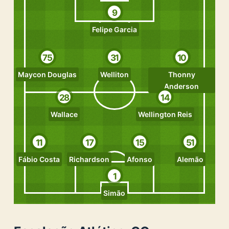
9
Felipe Garcia
75
31
10
Maycon Douglas
Welliton
Thonny
Anderson
28
14
Wallace
Wellington Reis
11
17
15
51
Fábio Costa
Richardson
Afonso
Alemão
1
Simão