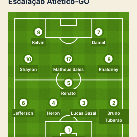
Escalação Atlético-GO
9
7
Kelvin
Daniel
10
17
8
Shaylon
Matheus Sales
Rhaldney
5
Renato
6
4
3
2
Jefferson
Heron
Lucas Gazal
Bruno
Tubarão
1