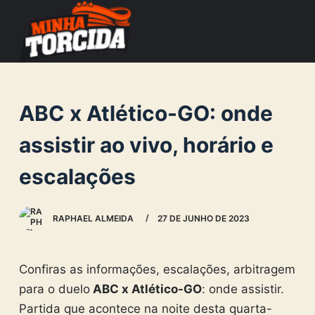
S
k
i
p
t
ABC x Atlético-GO: onde
o
c
assistir ao vivo, horário e
o
escalações
n
t
e
RAPHAEL ALMEIDA
27 DE JUNHO DE 2023
n
t
Confiras as informações, escalações, arbitragem
para o duelo
ABC x Atlético-GO
: onde assistir.
Partida que acontece na noite desta quarta-