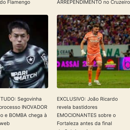
 do Flamengo
ARREPENDIMENTO no Cruzeir
 TUDO: Segovinha
EXCLUSIVO: João Ricardo
 processo INOVADOR
revela bastidores
go e BOMBA chega à
EMOCIONANTES sobre o
 web
Fortaleza antes da final