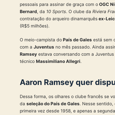
pessoais para assinar de graça com o
OGC Ni
Bernard
, da
10 Sports
. O clube da
Riviera Fr
contratação do arqueiro dinamarquês
ex-Leic
(R$5 milhões).
O meio-campista do
País de Gales
está sem c
com a
Juventus
no mês passado. Ainda assim
Ramsey
estava conversando com a Juventus d
técnico
Massimiliano Allegri
.
Aaron Ramsey quer dispu
Dessa forma, os olhares o clube francês se v
da
seleção do País de Gales
. Nesse sentido,
primeira vez desde 1958, e apenas a segunda 