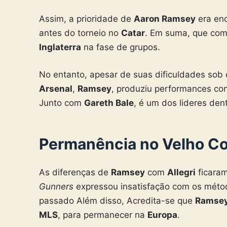
Assim, a prioridade de
Aaron Ramsey
era enc
antes do torneio no
Catar
. Em suma, que co
Inglaterra
na fase de grupos.
No entanto, apesar de suas dificuldades so
Arsenal
,
Ramsey
, produziu performances con
Junto com
Gareth Bale
, é um dos lideres de
Permanência no Velho Co
As diferenças de
Ramsey
com
Allegri
ficaram
Gunners
expressou insatisfação com os méto
passado Além disso,
Acredita-se que
Ramse
MLS
,
para permanecer na
Europa
.