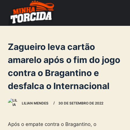
S
k
i
p
t
Zagueiro leva cartão
o
c
amarelo após o fim do jogo
o
contra o Bragantino e
n
t
desfalca o Internacional
e
n
LILIAN MENDES
30 DE SETEMBRO DE 2022
t
Após o empate contra o Bragantino, o