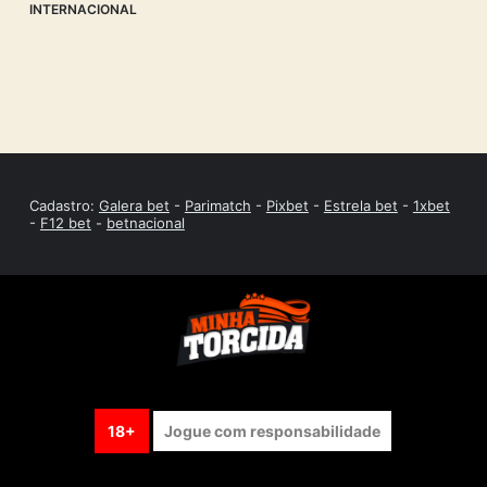
INTERNACIONAL
Cadastro:
Galera bet
-
Parimatch
-
Pixbet
-
Estrela bet
-
1xbet
-
F12 bet
-
betnacional
18+
Jogue com responsabilidade