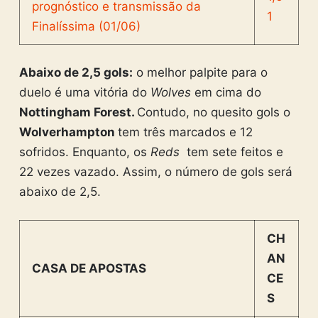
1
Abaixo de 2,5 gols:
o melhor palpite para o
duelo é uma vitória do
Wolves
em cima do
Nottingham Forest.
Contudo, no quesito gols o
Wolverhampton
tem três marcados e 12
sofridos. Enquanto, os
Reds
tem sete feitos e
22 vezes vazado. Assim, o número de gols será
abaixo de 2,5.
CH
AN
CASA DE APOSTAS
CE
S