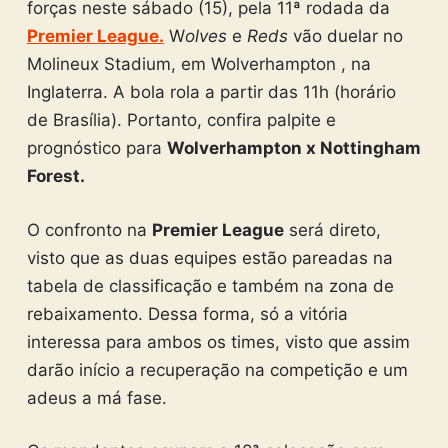
forças neste sábado (15), pela 11ª rodada da
Premier League.
W
olves
e
Reds
vão duelar no
Molineux Stadium, em Wolverhampton , na
Inglaterra. A bola rola a partir das 11h (horário
de Brasília). Portanto, confira palpite e
prognóstico para
Wolverhampton x Nottingham
Forest.
O confronto na
Premier League
será direto,
visto que as duas equipes estão pareadas na
tabela de classificação e também na zona de
rebaixamento. Dessa forma, só a vitória
interessa para ambos os times, visto que assim
darão início a recuperação na competição e um
adeus a má fase.