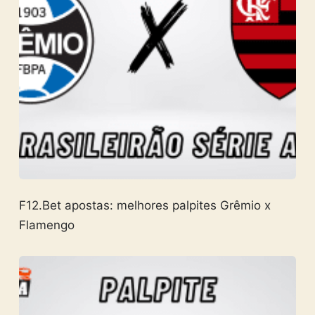
F12.Bet apostas: melhores palpites Grêmio x
Flamengo