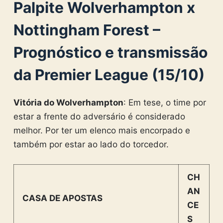
Palpite Wolverhampton x
Nottingham Forest –
Prognóstico e transmissão
da Premier League (15/10)
Vitória do Wolverhampton
: Em tese, o time por
estar a frente do adversário é considerado
melhor. Por ter um elenco mais encorpado e
também por estar ao lado do torcedor.
CH
AN
CASA DE APOSTAS
CE
S