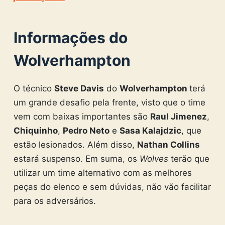
Informações do
Wolverhampton
O técnico
Steve Davis
do
Wolverhampton
terá
um grande desafio pela frente, visto que o time
vem com baixas importantes são
Raul Jimenez
,
Chiquinho
,
Pedro Neto
e
Sasa Kalajdzic
, que
estão lesionados. Além disso,
Nathan Collins
estará suspenso. Em suma, os
Wolves
terão que
utilizar um time alternativo com as melhores
peças do elenco e sem dúvidas, não vão facilitar
para os adversários.