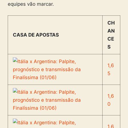
equipes vão marcar.
CH
AN
CASA DE APOSTAS
CE
S
1,6
5
1,6
0
1,6