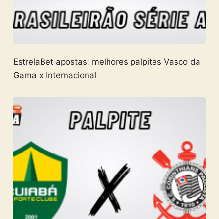
EstrelaBet apostas: melhores palpites Vasco da
Gama x Internacional