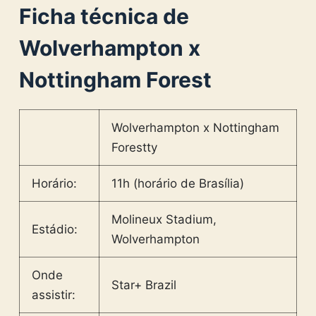
Ficha técnica de
Wolverhampton x
Nottingham Forest
Wolverhampton x Nottingham
Forestty
Horário:
11h (horário de Brasília)
Molineux Stadium,
Estádio:
Wolverhampton
Onde
Star+ Brazil
assistir: