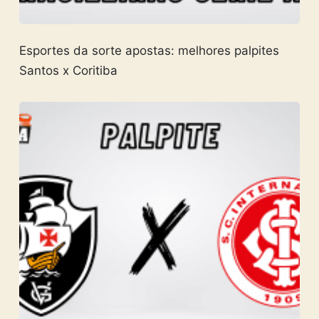
Esportes da sorte apostas: melhores palpites
Santos x Coritiba