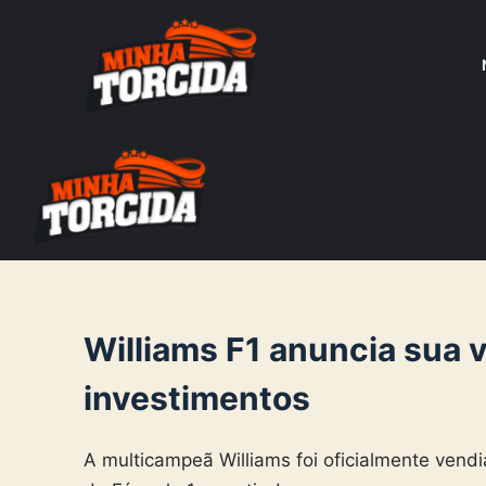
S
k
i
p
t
o
c
o
n
t
e
Williams F1 anuncia sua 
n
investimentos
t
A multicampeã Williams foi oficialmente vendi