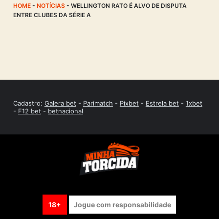
HOME
-
NOTÍCIAS
-
WELLINGTON RATO É ALVO DE DISPUTA
ENTRE CLUBES DA SÉRIE A
Cadastro:
Galera bet
-
Parimatch
-
Pixbet
-
Estrela bet
-
1xbet
-
F12 bet
-
betnacional
18+
Jogue com responsabilidade