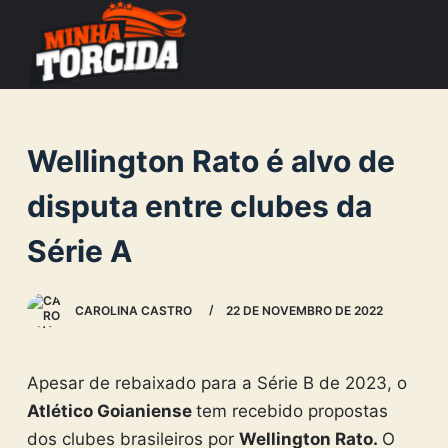
S
k
i
p
t
Wellington Rato é alvo de
o
c
disputa entre clubes da
o
Série A
n
t
e
CAROLINA CASTRO
22 DE NOVEMBRO DE 2022
n
t
Apesar de rebaixado para a Série B de 2023, o
Atlético Goianiense
tem recebido propostas
dos clubes brasileiros por
Wellington Rato.
O