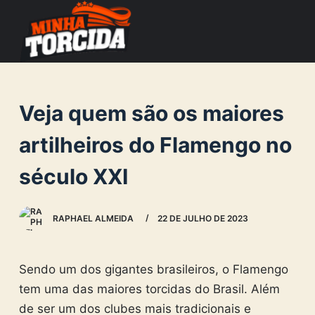
S
k
i
p
t
Veja quem são os maiores
o
c
artilheiros do Flamengo no
o
século XXI
n
t
e
RAPHAEL ALMEIDA
22 DE JULHO DE 2023
n
t
Sendo um dos gigantes brasileiros, o Flamengo
tem uma das maiores torcidas do Brasil. Além
de ser um dos clubes mais tradicionais e