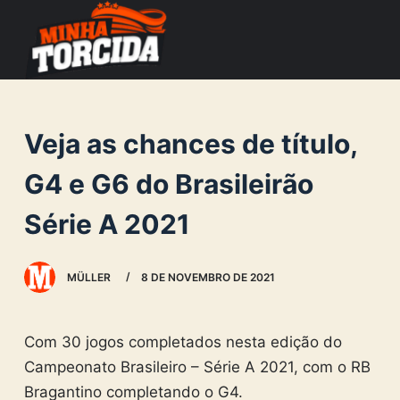
S
k
i
p
t
Veja as chances de título,
o
c
G4 e G6 do Brasileirão
o
Série A 2021
n
t
e
MÜLLER
8 DE NOVEMBRO DE 2021
n
t
Com 30 jogos completados nesta edição do
Campeonato Brasileiro – Série A 2021, com o RB
Bragantino completando o G4.