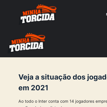
S
k
i
p
t
o
c
o
n
t
e
Veja a situação dos joga
n
em 2021
t
Ao todo o Inter conta com 14 jogadores empr